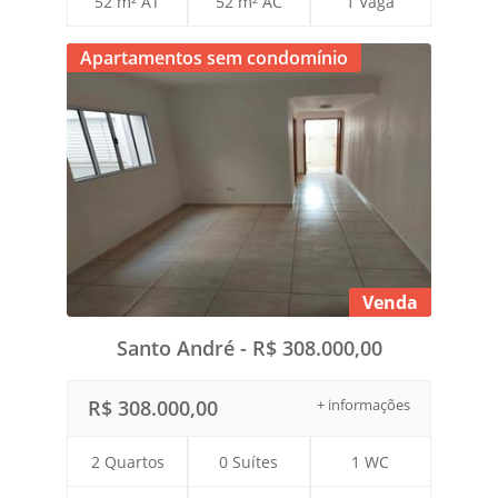
52 m² AT
52 m² AC
1 Vaga
Apartamentos sem condomínio
Venda
Santo André - R$ 308.000,00
R$ 308.000,00
+ informações
2 Quartos
0 Suítes
1 WC