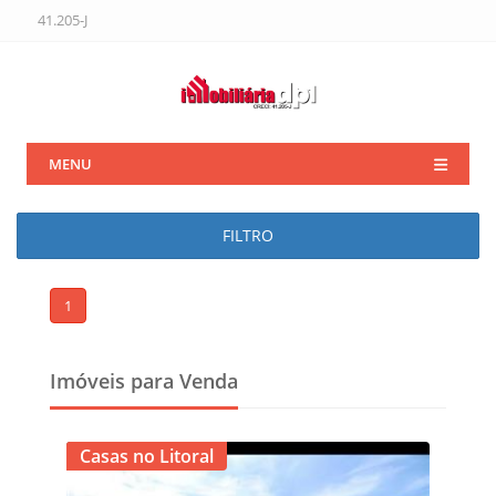
41.205-J
MENU
FILTRO
1
Imóveis para Venda
Casas no Litoral