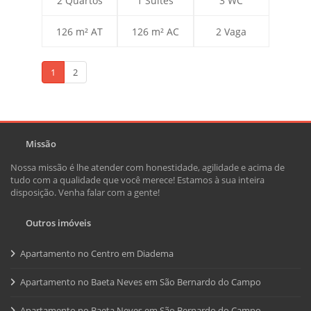
2 Quartos
1 Suítes
3 WC
126 m² AT
126 m² AC
2 Vaga
1
2
Missão
Nossa missão é lhe atender com honestidade, agilidade e acima de
tudo com a qualidade que você merece! Estamos à sua inteira
disposição. Venha falar com a gente!
Outros imóveis
Apartamento no Centro em Diadema
Apartamento no Baeta Neves em São Bernardo do Campo
Apartamento no Baeta Neves em São Bernardo do Campo