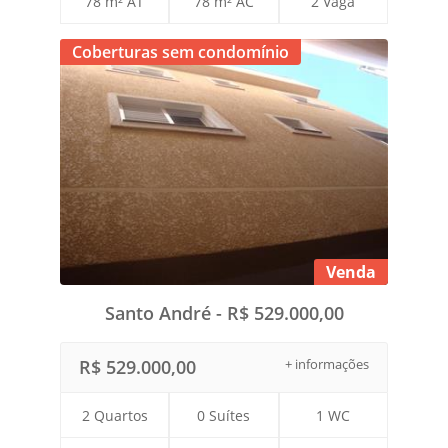
78 m² AT
78 m² AC
2 Vaga
Coberturas sem condomínio
Venda
Santo André - R$ 529.000,00
R$ 529.000,00
+ informações
2 Quartos
0 Suítes
1 WC