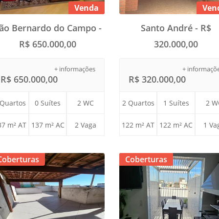
Venda
Ven
ão Bernardo do Campo -
Santo André - R$
R$ 650.000,00
320.000,00
+ informações
+ informaçõ
R$ 650.000,00
R$ 320.000,00
 Quartos
0 Suítes
2 WC
2 Quartos
1 Suítes
2 W
37 m² AT
137 m² AC
2 Vaga
122 m² AT
122 m² AC
1 Va
Coberturas
Coberturas