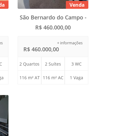
da
Venda
São Bernardo do Campo -
R$ 460.000,00
es
+ informações
R$ 460.000,00
C
2 Quartos
2 Suítes
3 WC
ga
116 m² AT
116 m² AC
1 Vaga