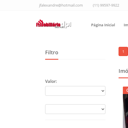
jfalexandre@hotmail.com
(11) 99597-9922
Página Inicial
Im
Filtro
1
Imó
Valor: