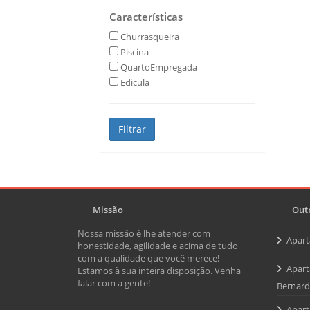
Características
Churrasqueira
Piscina
QuartoEmpregada
Edicula
Missão
Outr
Nossa missão é lhe atender com
Apar
honestidade, agilidade e acima de tudo
com a qualidade que você merece!
Apart
Estamos à sua inteira disposição. Venha
falar com a gente!
Bernar
Apart