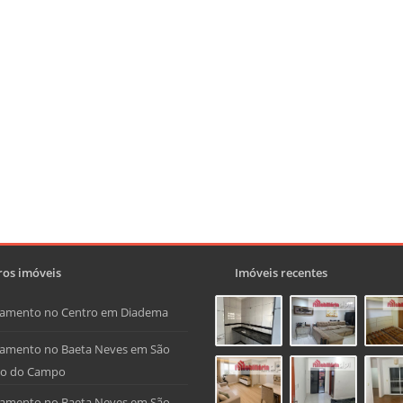
os imóveis
Imóveis recentes
tamento no Centro em Diadema
amento no Baeta Neves em São
do do Campo
amento no Baeta Neves em São