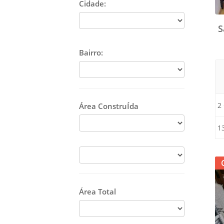
Cidade:
S
Bairro:
2
Área ConstruÍda
1
Área Total