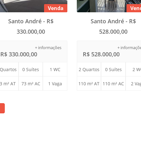
Venda
Ven
Santo André - R$
Santo André - R$
330.000,00
528.000,00
+ informações
+ informaçõ
R$ 330.000,00
R$ 528.000,00
 Quartos
0 Suítes
1 WC
2 Quartos
0 Suítes
2 W
3 m² AT
73 m² AC
1 Vaga
110 m² AT
110 m² AC
2 Va
1