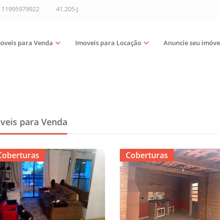
11995979922
41.205-J
oveis para Venda
Imoveis para Locação
Anuncie seu imóve
veis para Venda
Coberturas
Coberturas