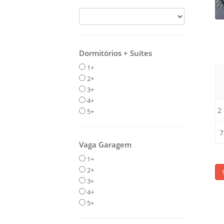
Dormitórios + Suítes
1+
2+
3+
4+
2
5+
7
Vaga Garagem
1+
2+
3+
4+
5+