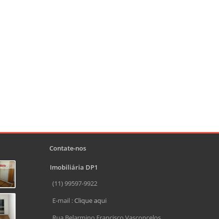
Contate-nos
Imobiliária DP1
(11) 99597-9922
E-mail :
Clique aqui
Rua Belarmino Francisco Vasconcelos