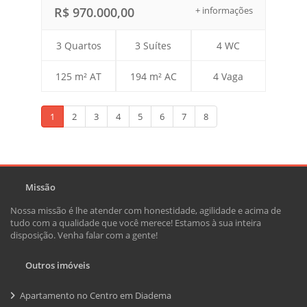
R$ 970.000,00
+ informações
3 Quartos
3 Suítes
4 WC
125 m² AT
194 m² AC
4 Vaga
1
2
3
4
5
6
7
8
Missão
Nossa missão é lhe atender com honestidade, agilidade e acima de
tudo com a qualidade que você merece! Estamos à sua inteira
disposição. Venha falar com a gente!
Outros imóveis
Apartamento no Centro em Diadema