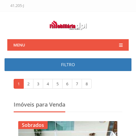
41.205-J
MENU
FILTRO
1
2
3
4
5
6
7
8
Imóveis para Venda
Sobrados