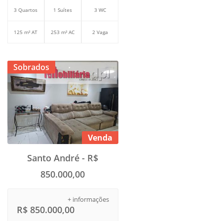
3 Quartos
1 Suítes
3 WC
125 m² AT
253 m² AC
2 Vaga
Sobrados
Venda
Santo André - R$
850.000,00
+ informações
R$ 850.000,00