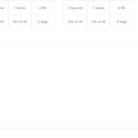
tos
1 Suítes
4 WC
3 Quartos
1 Suítes
4 WC
 AT
187 m² AC
2 Vaga
236 m² AT
125 m² AC
5 Vaga