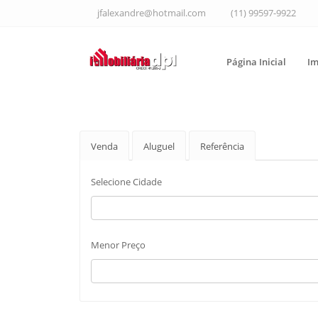
jfalexandre@hotmail.com
(11) 99597-9922
Página Inicial
Im
Venda
Aluguel
Referência
Selecione Cidade
Menor Preço