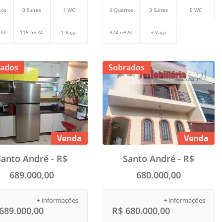
tos
0 Suítes
1 WC
3 Quartos
3 Suítes
5 WC
 AT
115 m² AC
1 Vaga
374 m² AC
3 Vaga
ados
Sobrados
Venda
Venda
Santo André - R$
Santo André - R$
689.000,00
680.000,00
+ informações
+ informações
689.000,00
R$ 680.000,00