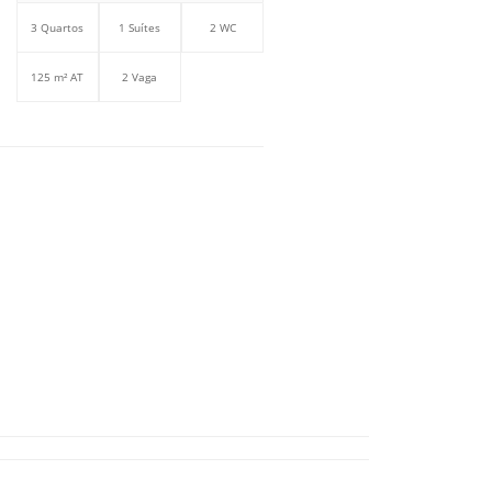
3 Quartos
1 Suítes
2 WC
125 m² AT
2 Vaga