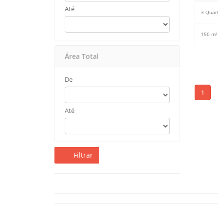
Até
3 Quar
150 m²
Área Total
De
1
Até
Filtrar