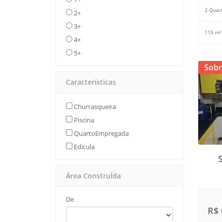
2 Quar
2+
3+
115 m²
4+
5+
Sobr
Características
Churrasqueira
Piscina
QuartoEmpregada
Edicula
Área ConstruÍda
De
R$ 