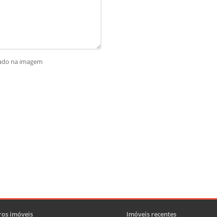
rado na imagem
os imóveis
Imóveis recentes