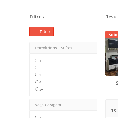
Filtros
Resul
Filtrar
Sobr
Dormitórios + Suítes
1+
2+
3+
4+
5+
Vaga Garagem
R$ 
1+