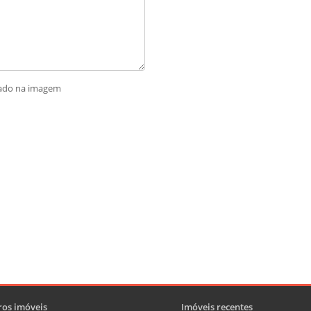
rado na imagem
os imóveis
Imóveis recentes