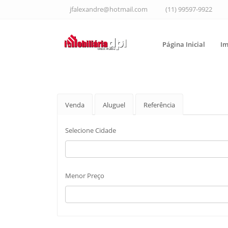
jfalexandre@hotmail.com
(11) 99597-9922
Página Inicial
Im
Venda
Aluguel
Referência
Selecione Cidade
Menor Preço