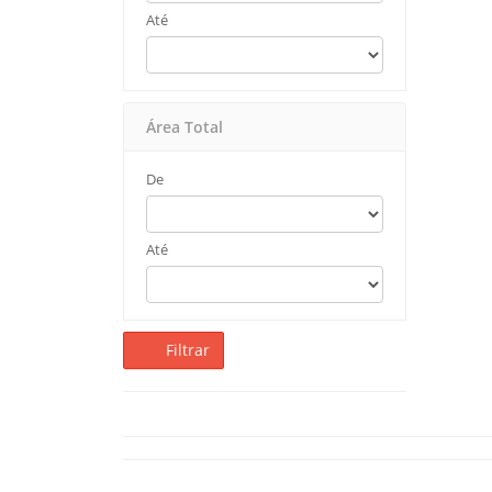
Até
Área Total
De
Até
Filtrar