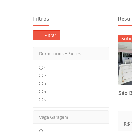
Filtros
Resul
Filtrar
Sobr
Dormitórios + Suítes
1+
2+
3+
4+
São 
5+
Vaga Garagem
R$ 
1+