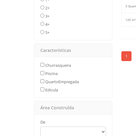
3 Quar
2+
3+
120 m²
4+
5+
Características
1
Churrasqueira
Piscina
QuartoEmpregada
Edicula
Área ConstruÍda
De