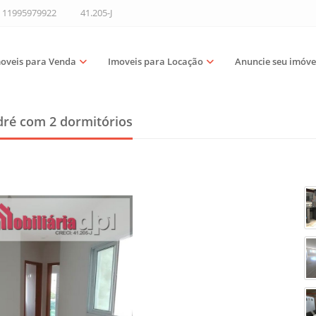
11995979922
41.205-J
oveis para Venda
Imoveis para Locação
Anuncie seu imóve
dré
com 2 dormitórios