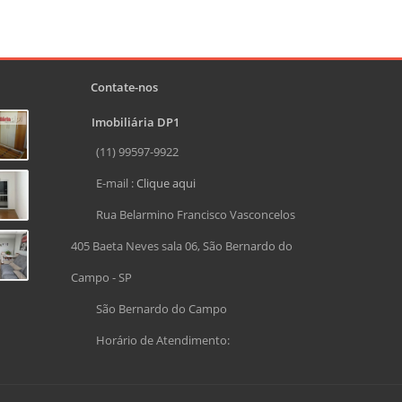
Contate-nos
Imobiliária DP1
(11) 99597-9922
E-mail :
Clique aqui
Rua Belarmino Francisco Vasconcelos
405 Baeta Neves sala 06, São Bernardo do
Campo - SP
São Bernardo do Campo
Horário de Atendimento: