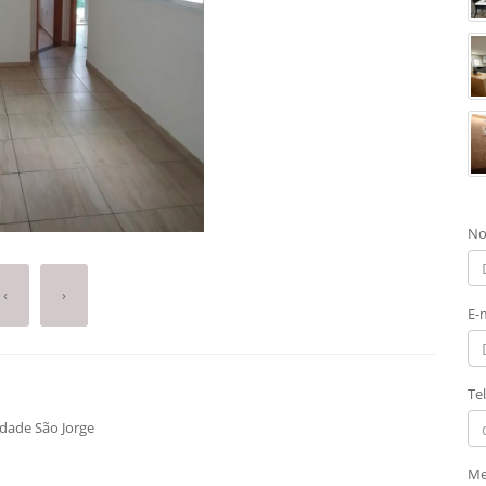
No
‹
›
E-
Te
dade São Jorge
Me