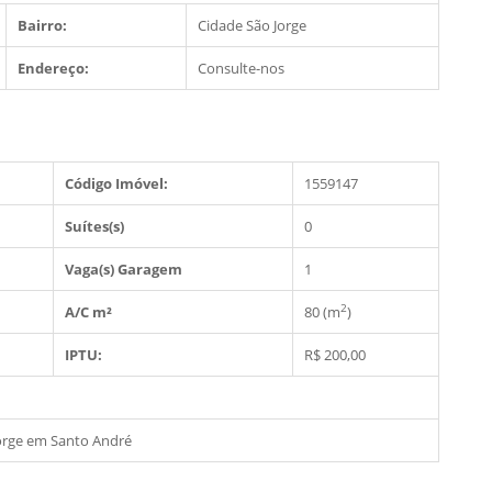
Bairro:
Cidade São Jorge
Endereço:
Consulte-nos
Código Imóvel:
1559147
Suítes(s)
0
Vaga(s) Garagem
1
2
A/C m²
80 (m
)
IPTU:
R$ 200,00
orge em Santo André