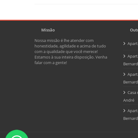
Missão
Outr
Nossa missão é lhe atender com
Apar
honestidade, agilidade e acima de tudo
com a qualidade que você merece!
Apart
Estamos à sua inteira disposição. Venha
falar com a gente!
Bernar
Apart
Bernar
Casa 
André
Apart
Bernar