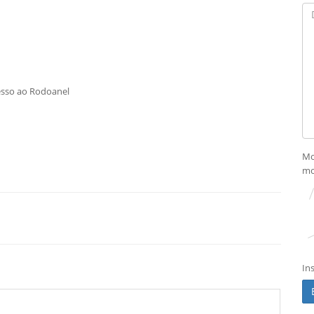
esso ao Rodoanel
Mo
mo
In