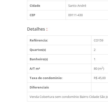
Cidade
Santo André
CEP
09111-430
Detalhes
:
Refêrencia:
CO159
Quartos(s)
2
Banheiro(s)
1
2
A/T m²
80 (m
)
Taxa de condominio:
R$ 45,00
Diferenciais
Venda Cobertura sem condomínio Bairro Cidade São J