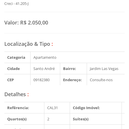
Creci - 41.205-J
Valor:
R$ 2.050,00
Localização & Tipo
:
Categoria
Apartamento
Cidade
Santo André
Bairro:
Jardim Las Vegas
CEP
09182380
Endereço:
Consulte-nos
Detalhes
:
Refêrencia:
CAL31
Código Imóvel:
15
Quartos(s)
2
Suítes(s)
0