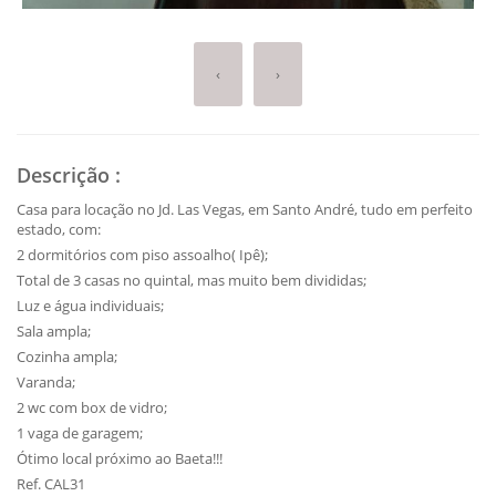
‹
›
Descrição
:
Casa para locação no Jd. Las Vegas, em Santo André, tudo em perfeito
estado, com:
2 dormitórios com piso assoalho( Ipê);
Total de 3 casas no quintal, mas muito bem divididas;
Luz e água individuais;
Sala ampla;
Cozinha ampla;
Varanda;
2 wc com box de vidro;
1 vaga de garagem;
Ótimo local próximo ao Baeta!!!
Ref. CAL31