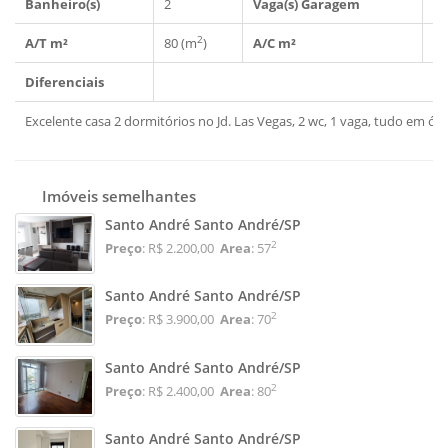
Banheiro(s)
2
Vaga(s) Garagem
1
2
A/T m²
80 (m
)
A/C m²
80
Diferenciais
Excelente casa 2 dormitórios no Jd. Las Vegas, 2 wc, 1 vaga, tudo em ót
Imóveis semelhantes
Santo André Santo André/SP
2
Preço
: R$ 2.200,00
Area
: 57
Santo André Santo André/SP
2
Preço
: R$ 3.900,00
Area
: 70
Santo André Santo André/SP
2
Preço
: R$ 2.400,00
Area
: 80
Santo André Santo André/SP