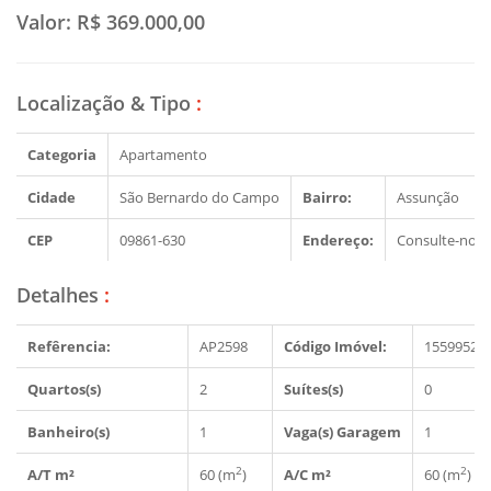
Valor:
R$ 369.000,00
Localização & Tipo
:
Categoria
Apartamento
Cidade
São Bernardo do Campo
Bairro:
Assunção
CEP
09861-630
Endereço:
Consulte-nos
Detalhes
:
Refêrencia:
AP2598
Código Imóvel:
1559952
Quartos(s)
2
Suítes(s)
0
Banheiro(s)
1
Vaga(s) Garagem
1
2
2
A/T m²
60 (m
)
A/C m²
60 (m
)