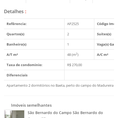
Detalhes
:
Refêrencia:
AP2525
Código Imóv
Quartos(s)
2
Suítes(s)
Banheiro(s)
1
Vaga(s) Gar
2
A/T m²
48 (m
)
A/C m²
Taxa de condominio:
R$ 270,00
Diferenciais
Apartamento 2 dormitórios no Baeta, perto do campo do Madureira e 
Imóveis semelhantes
São Bernardo do Campo São Bernardo do