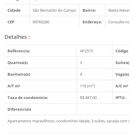
Cidade
São Bernardo do Campo
Bairro:
Baeta Neves
CEP
09760280
Endereço:
Consulte-nos
Detalhes
:
Refêrencia:
AP2515
Código Im
Quartos(s)
3
Suítes(s)
Banheiro(s)
4
Vaga(s) 
2
A/T m²
118 (m
)
A/C m²
Taxa de condominio:
R$ 887,00
IPTU:
Diferenciais
Apartamento maravilhoso, condomínio Ideale, 3 suítes, sacada com chu