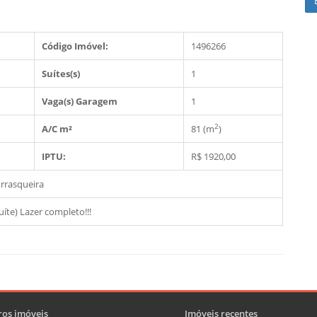
Código Imóvel:
1496266
Suítes(s)
1
Vaga(s) Garagem
1
2
A/C m²
81 (m
)
IPTU:
R$ 1920,00
rrasqueira
íte) Lazer completo!!!
os imóveis
Imóveis recentes