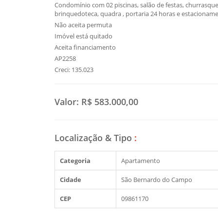
Condomínio com 02 piscinas, salão de festas, churrasquei
brinquedoteca, quadra , portaria 24 horas e estacioname
Não aceita permuta
Imóvel está quitado
Aceita financiamento
AP2258
Creci: 135.023
Valor:
R$ 583.000,00
Localização & Tipo
:
Categoria
Apartamento
Cidade
São Bernardo do Campo
CEP
09861170