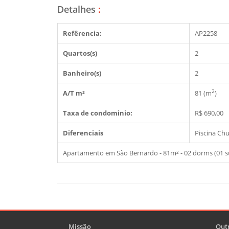
Detalhes
:
Refêrencia:
AP2258
Quartos(s)
2
Banheiro(s)
2
2
A/T m²
81 (m
)
Taxa de condominio:
R$ 690,00
Diferenciais
Piscina
Chu
Apartamento em São Bernardo - 81m² - 02 dorms (01 su
Missão
Outr