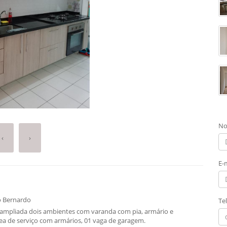
No
‹
›
E-
o Bernardo
Te
a ampliada dois ambientes com varanda com pia, armário e
rea de serviço com armários, 01 vaga de garagem.