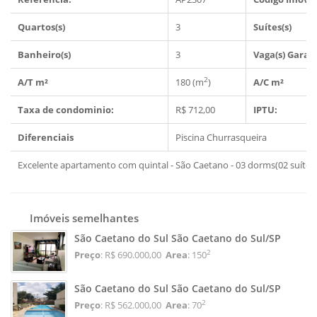
Quartos(s)
3
Suítes(s)
Banheiro(s)
3
Vaga(s) Gara
2
A/T m²
180 (m
)
A/C m²
Taxa de condominio:
R$ 712,00
IPTU:
Diferenciais
Piscina
Churrasqueira
Excelente apartamento com quintal - São Caetano - 03 dorms(02 suítes
Imóveis semelhantes
São Caetano do Sul São Caetano do Sul/SP
2
Preço
: R$ 690.000,00
Area
: 150
São Caetano do Sul São Caetano do Sul/SP
2
Preço
: R$ 562.000,00
Area
: 70