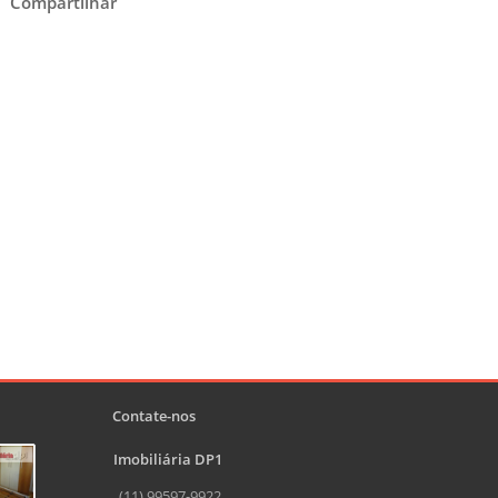
Compartilhar
Contate-nos
Imobiliária DP1
(11) 99597-9922