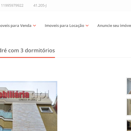
11995979922
41.205-J
oveis para Venda
Imoveis para Locação
Anuncie seu imóve
dré
com 3 dormitórios