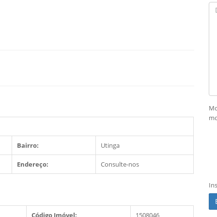
Mo
mo
Bairro:
Utinga
Endereço:
Consulte-nos
In
Código Imóvel:
1508046