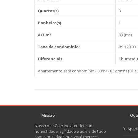
Quartos(s)
3
Banheiro(s)
1
2
A/T m²
80 (m
)
Taxa de condominio:
R$ 120,00
Diferenciais
Churrasqu
Apartamento sem condomínio - 80m² - 03 dorms (01 suí
Missão
Outr
Nossa missão é lhe atender com
Apar
honestidade, agilidade e acima de tudo
com a qualidade que você merece!