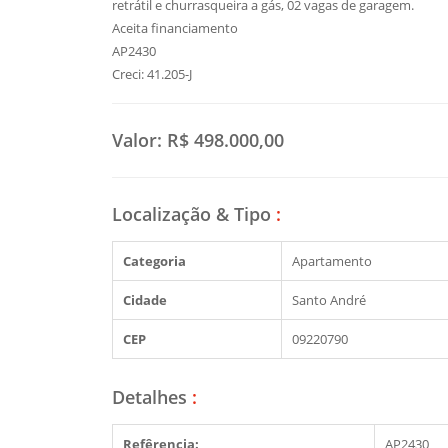
retrátil e churrasqueira a gás, 02 vagas de garagem.
Aceita financiamento
AP2430
Creci: 41.205-J
Valor:
R$ 498.000,00
Localização & Tipo
:
Categoria
Apartamento
Cidade
Santo André
CEP
09220790
Detalhes
:
Refêrencia:
AP2430