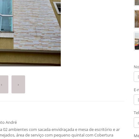
No
‹
›
E-
Te
nto André
ala 02 ambientes com sacada envidraçada e mesa de escritório e ar
anejados, área de serviço com pequeno quintal com Cobertura
Me