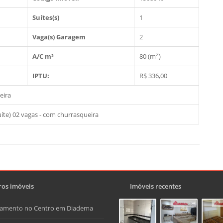
Suítes(s)
1
Vaga(s) Garagem
2
2
A/C m²
80 (m
)
IPTU:
R$ 336,00
eira
te) 02 vagas - com churrasqueira
os imóveis
Imóveis recentes
tamento no Centro em Diadema