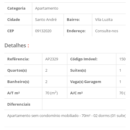
Categoria
Apartamento
Cidade
Santo André
Bairro:
Vila Luzita
CEP
09132020
Endereço:
Consulte-nos
Detalhes
:
Refêrencia:
AP2329
Código Imóvel:
15007
Quartos(s)
2
Suítes(s)
1
Banheiro(s)
2
Vaga(s) Garagem
1
2
A/T m²
70 (m
)
A/C m²
70 (m
Diferenciais
Apartamento sem condomínio mobiliado - 70m² - 02 dorms (01 suíte) 0