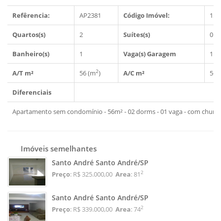
Refêrencia:
AP2381
Código Imóvel:
150
Quartos(s)
2
Suítes(s)
0
Banheiro(s)
1
Vaga(s) Garagem
1
2
A/T m²
56 (m
)
A/C m²
56 
Diferenciais
Apartamento sem condomínio - 56m² - 02 dorms - 01 vaga - com churras
Imóveis semelhantes
Santo André Santo André/SP
2
Preço
: R$ 325.000,00
Area
: 81
Santo André Santo André/SP
2
Preço
: R$ 339.000,00
Area
: 74