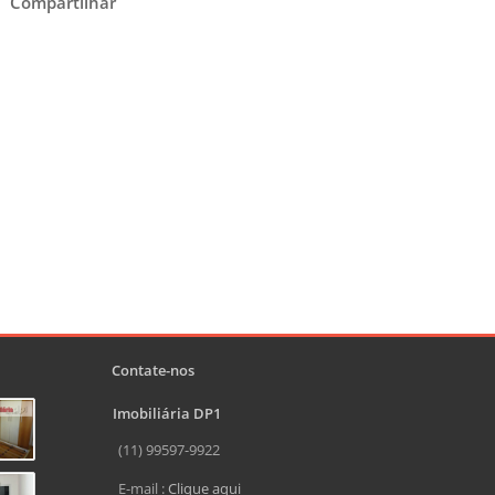
Compartilhar
Contate-nos
Imobiliária DP1
(11) 99597-9922
E-mail :
Clique aqui