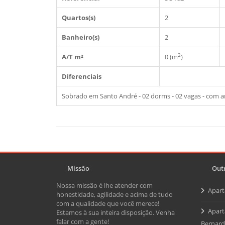
Quartos(s)
2
Banheiro(s)
2
2
A/T m²
0 (m
)
Diferenciais
Sobrado em Santo André - 02 dorms - 02 vagas - com a
Missão
Outr
Nossa missão é lhe atender com
Apar
honestidade, agilidade e acima de tudo
com a qualidade que você merece!
Apart
Estamos à sua inteira disposição. Venha
falar com a gente!
Bernar