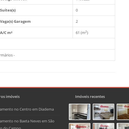
Suítes(s)
0
Vaga(s) Garagem
2
2
A/C m²
61 (m
)
rmários -
os imóveis
Imóveis recentes
tamento no Centro em Diadema
amento no Baeta Neves em São
do do Campo