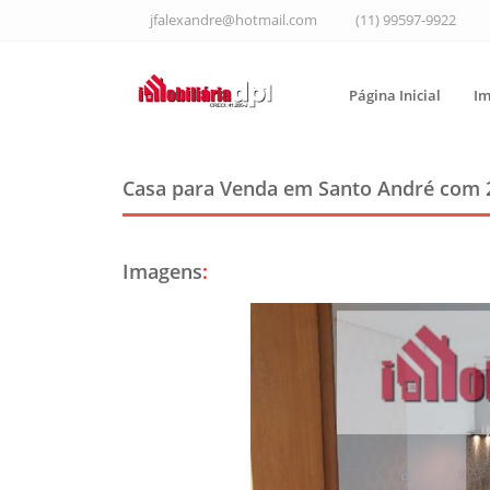
jfalexandre@hotmail.com
(11) 99597-9922
Página Inicial
Im
Casa para Venda em Santo André
com 
Imagens
: