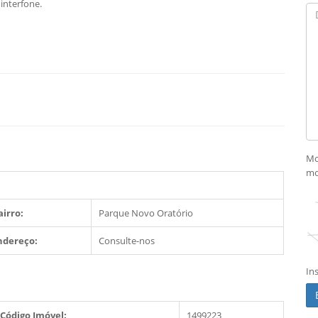
interfone.
Mo
mo
airro:
Parque Novo Oratório
ndereço:
Consulte-nos
In
Código Imóvel:
1499223