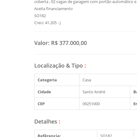
coberta , 02 vagas de garagem com portão automático e 
Aceita financiamento
SO182
Creci: 41.205 - J
Valor:
R$ 377.000,00
Localização & Tipo
:
Categoria
Casa
Cidade
Santo André
B
CEP
09251000
E
Detalhes
:
Refêrencia:
SO182