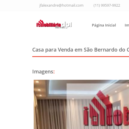
jfalexandre@hotmail.com
(11) 99597-9922
Página Inicial
Im
Casa para Venda em São Bernardo do
Imagens
: