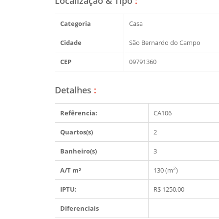
Localização & Tipo
:
Categoria
Casa
Cidade
São Bernardo do Campo
CEP
09791360
Detalhes
:
Refêrencia:
CA106
Quartos(s)
2
Banheiro(s)
3
2
A/T m²
130 (m
)
IPTU:
R$ 1250,00
Diferenciais