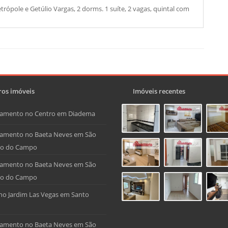
pole e Getúlio Vargas, 2 dorms. 1 suíte, 2 vagas, quintal com
os imóveis
Imóveis recentes
tamento no Centro em Diadema
amento no Baeta Neves em São
do do Campo
amento no Baeta Neves em São
do do Campo
no Jardim Las Vegas em Santo
amento no Baeta Neves em São