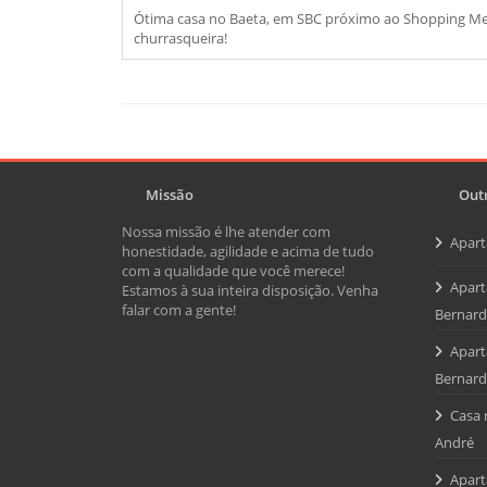
Ótima casa no Baeta, em SBC próximo ao Shopping Metró
churrasqueira!
Missão
Outr
Nossa missão é lhe atender com
Apar
honestidade, agilidade e acima de tudo
com a qualidade que você merece!
Apart
Estamos à sua inteira disposição. Venha
falar com a gente!
Bernar
Apart
Bernar
Casa 
André
Apart