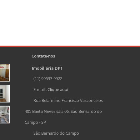
Contate-nos
Imobiliária DP1
(11) 99597-9922
E-mail :
Clique aqui
Rua Belarmino Francisco Vasconcelos
405 Baeta Neves sala 06, São Bernardo do
Campo - SP
São Bernardo do Campo