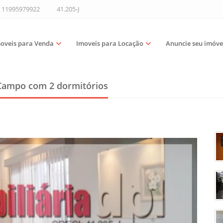
11995979922
41.205-J
oveis para Venda
Imoveis para Locação
Anuncie seu imóve
 Campo
com 2 dormitórios