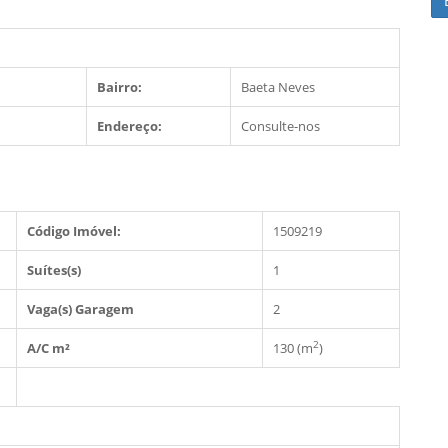
Bairro:
Baeta Neves
Endereço:
Consulte-nos
Código Imóvel:
1509219
Suítes(s)
1
Vaga(s) Garagem
2
2
A/C m²
130 (m
)