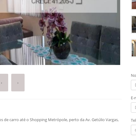
No
‹
›
E-
os de carro até o Shopping Metrópole, perto da Av. Getúlio Vargas,
Te