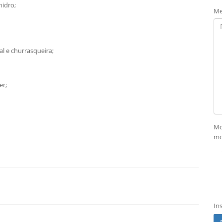
hidro;
Me
l e churrasqueira;
er;
Mo
mo
In