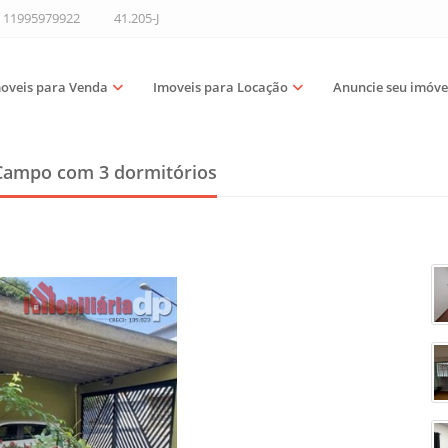
11995979922
41.205-J
oveis para Venda
Imoveis para Locação
Anuncie seu imóve
 Campo
com 3 dormitórios