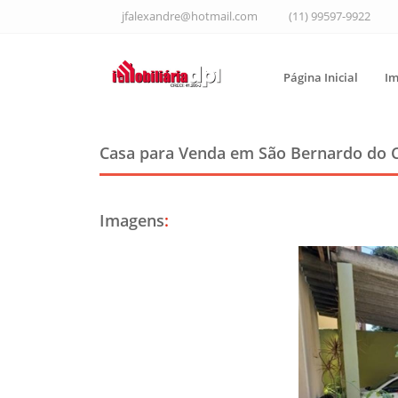
jfalexandre@hotmail.com
(11) 99597-9922
Página Inicial
Im
Casa para Venda em São Bernardo do
Imagens
: