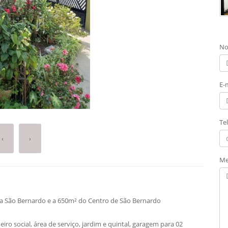
No
E-
Te
‹
›
Me
a São Bernardo e a 650m² do Centro de São Bernardo
iro social, área de serviço, jardim e quintal, garagem para 02