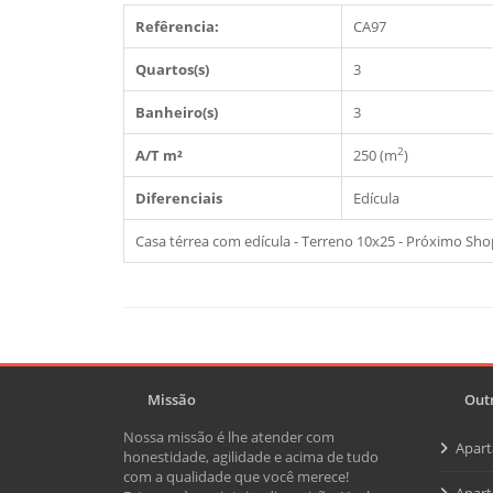
Refêrencia:
CA97
Quartos(s)
3
Banheiro(s)
3
2
A/T m²
250 (m
)
Diferenciais
Edícula
Casa térrea com edícula - Terreno 10x25 - Próximo Sh
Missão
Outr
Nossa missão é lhe atender com
Apar
honestidade, agilidade e acima de tudo
com a qualidade que você merece!
Apart