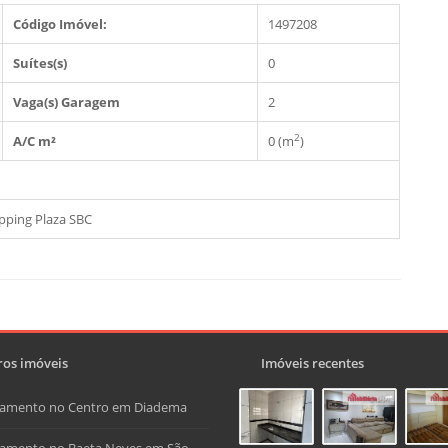
Código Imóvel:
1497208
Suítes(s)
0
Vaga(s) Garagem
2
2
A/C m²
0 (m
)
opping Plaza SBC
os imóveis
Imóveis recentes
tamento no Centro em Diadema
amento no Baeta Neves em São