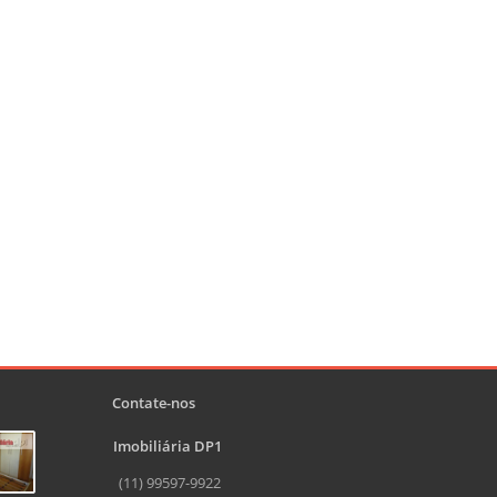
Contate-nos
Imobiliária DP1
(11) 99597-9922