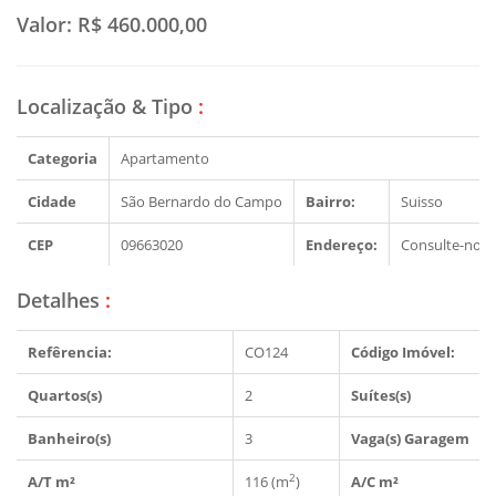
Valor:
R$ 460.000,00
Localização & Tipo
:
Categoria
Apartamento
Cidade
São Bernardo do Campo
Bairro:
Suisso
CEP
09663020
Endereço:
Consulte-nos
Detalhes
:
Refêrencia:
CO124
Código Imóvel:
Quartos(s)
2
Suítes(s)
Banheiro(s)
3
Vaga(s) Garagem
2
A/T m²
116 (m
)
A/C m²