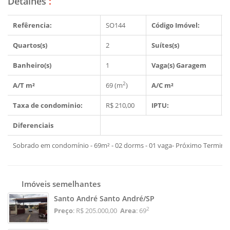
Detalhes
:
Refêrencia:
SO144
Código Imóvel:
Quartos(s)
2
Suítes(s)
Banheiro(s)
1
Vaga(s) Garagem
2
A/T m²
69 (m
)
A/C m²
Taxa de condominio:
R$ 210,00
IPTU:
Diferenciais
Sobrado em condomínio - 69m² - 02 dorms - 01 vaga- Próximo Terminal 
Imóveis semelhantes
Santo André Santo André/SP
2
Preço
: R$ 205.000,00
Area
: 69