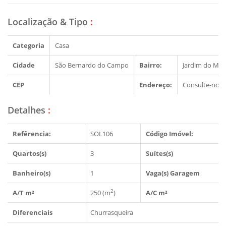
Localização & Tipo
:
Categoria
Casa
Cidade
São Bernardo do Campo
Bairro:
Jardim do Mar
CEP
Endereço:
Consulte-nos
Detalhes
:
Refêrencia:
SOL106
Código Imóvel:
Quartos(s)
3
Suítes(s)
Banheiro(s)
1
Vaga(s) Garagem
2
A/T m²
250 (m
)
A/C m²
Diferenciais
Churrasqueira