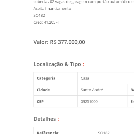
coberta , 02 vagas de garagem com portão automático e 
Aceita financiamento
SO182
Creci: 41.205 - J
Valor:
R$ 377.000,00
Localização & Tipo
:
Categoria
Casa
Cidade
Santo André
B
CEP
09251000
E
Detalhes
:
Refêrencia:
SO182