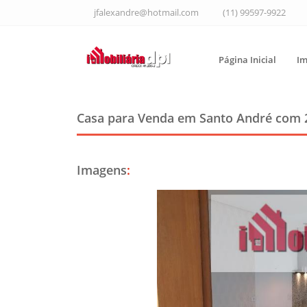
jfalexandre@hotmail.com
(11) 99597-9922
Página Inicial
Im
Casa para Venda em Santo André
com 
Imagens
: