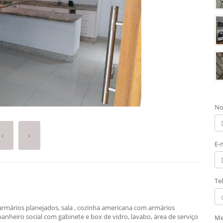
No
‹
›
E-
Te
armários planejados, sala , cozinha americana com armários
banheiro social com gabinete e box de vidro, lavabo, área de serviço
Me