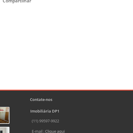
Compartilhar
Contate-nos
Imobiliária DP1
(11) 99597-9922
E-mail :
Clique aqui