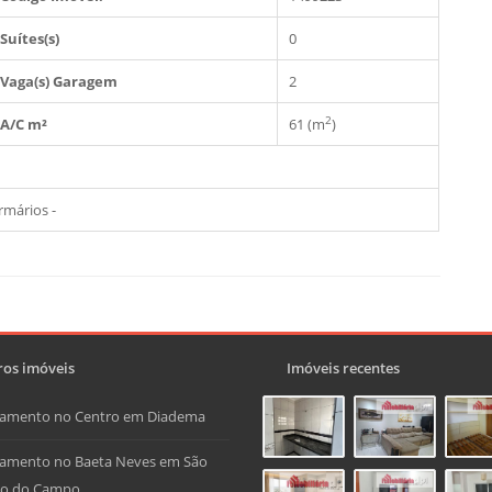
Suítes(s)
0
Vaga(s) Garagem
2
2
A/C m²
61 (m
)
rmários -
os imóveis
Imóveis recentes
tamento no Centro em Diadema
amento no Baeta Neves em São
do do Campo