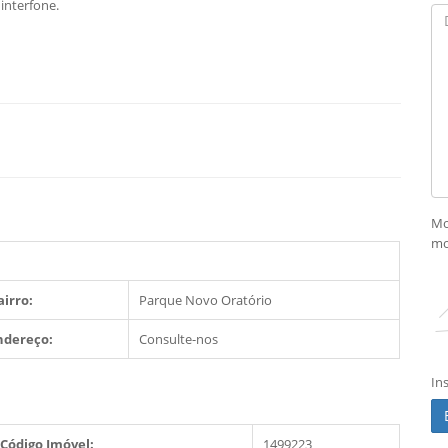
interfone.
Mo
mo
airro:
Parque Novo Oratório
ndereço:
Consulte-nos
In
Código Imóvel:
1499223