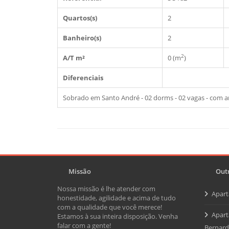
Quartos(s)
2
Banheiro(s)
2
2
A/T m²
0 (m
)
Diferenciais
Sobrado em Santo André - 02 dorms - 02 vagas - com a
Missão
Outr
Nossa missão é lhe atender com
Apar
honestidade, agilidade e acima de tudo
com a qualidade que você merece!
Apart
Estamos à sua inteira disposição. Venha
falar com a gente!
Bernar