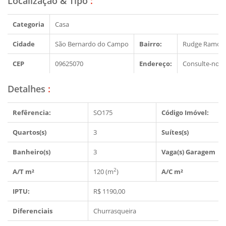
Localização & Tipo
:
Categoria
Casa
Cidade
São Bernardo do Campo
Bairro:
Rudge Ramos
CEP
09625070
Endereço:
Consulte-nos
Detalhes
:
Refêrencia:
SO175
Código Imóvel:
Quartos(s)
3
Suítes(s)
Banheiro(s)
3
Vaga(s) Garagem
2
A/T m²
120 (m
)
A/C m²
IPTU:
R$ 1190,00
Diferenciais
Churrasqueira