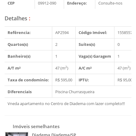
CEP
09912-090
Endereço:
Consulte-nos
Detalhes
:
Refêrencia:
AP2594
Código Imóvel:
1558557
Quartos(s)
2
Suítes(s)
0
Banheiro(s)
1
Vaga(s) Garagem
1
2
2
A/T m²
47 (m
)
A/C m²
47 (m
)
Taxa de condominio:
R$ 595,00
IPTU:
R$ 95,00
Diferenciais
Piscina
Churrasqueira
Vneda apartamento no Centro de Diadema com lazer completo!!!
Imóveis semelhantes
Diadema Diadema/SP