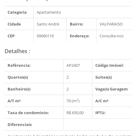
Categoria
Apartamento
Cidade
Santo André
Bairro:
VALPARAISO
CEP
09060110
Endereço:
Consulte-nos
Detalhes
:
Refêrencia:
AP2407
Código Imóvel:
Quartos(s)
2
Suítes(s)
Banheiro(s)
2
Vaga(s) Garagem
2
A/T m²
70 (m
)
A/C m²
Taxa de condominio:
R$ 650,00
IPTU:
Diferenciais