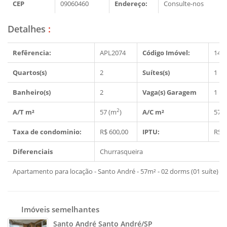
CEP
09060460
Endereço:
Consulte-nos
Detalhes
:
Refêrencia:
APL2074
Código Imóvel:
149
Quartos(s)
2
Suítes(s)
1
Banheiro(s)
2
Vaga(s) Garagem
1
2
A/T m²
57 (m
)
A/C m²
57 
Taxa de condominio:
R$ 600,00
IPTU:
R$ 2
Diferenciais
Churrasqueira
Apartamento para locação - Santo André - 57m² - 02 dorms (01 suíte) 0
Imóveis semelhantes
Santo André Santo André/SP