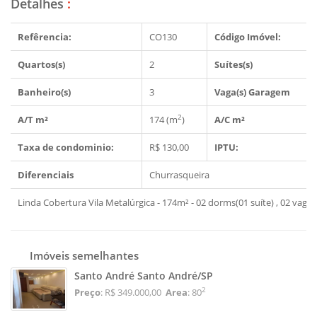
Detalhes
:
Refêrencia:
CO130
Código Imóvel:
Quartos(s)
2
Suítes(s)
Banheiro(s)
3
Vaga(s) Garagem
2
A/T m²
174 (m
)
A/C m²
Taxa de condominio:
R$ 130,00
IPTU:
Diferenciais
Churrasqueira
Linda Cobertura Vila Metalúrgica - 174m² - 02 dorms(01 suíte) , 02 vagas
Imóveis semelhantes
Santo André Santo André/SP
2
Preço
: R$ 349.000,00
Area
: 80