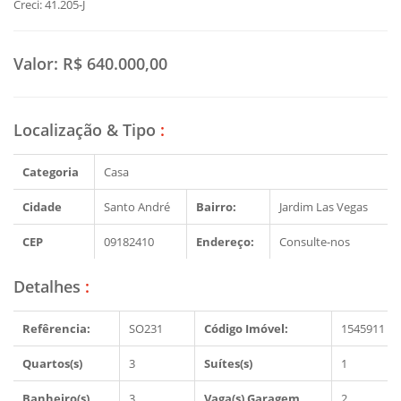
Creci: 41.205-J
Valor:
R$ 640.000,00
Localização & Tipo
:
Categoria
Casa
Cidade
Santo André
Bairro:
Jardim Las Vegas
CEP
09182410
Endereço:
Consulte-nos
Detalhes
:
Refêrencia:
SO231
Código Imóvel:
1545911
Quartos(s)
3
Suítes(s)
1
Banheiro(s)
3
Vaga(s) Garagem
2