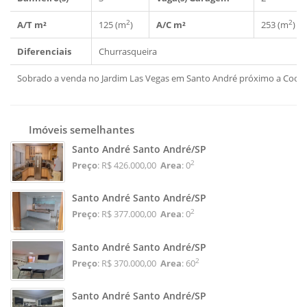
2
2
A/T m²
125 (m
)
A/C m²
253 (m
)
Diferenciais
Churrasqueira
Sobrado a venda no Jardim Las Vegas em Santo André próximo a Coop
Imóveis semelhantes
Santo André Santo André/SP
2
Preço
: R$ 426.000,00
Area
: 0
Santo André Santo André/SP
2
Preço
: R$ 377.000,00
Area
: 0
Santo André Santo André/SP
2
Preço
: R$ 370.000,00
Area
: 60
Santo André Santo André/SP