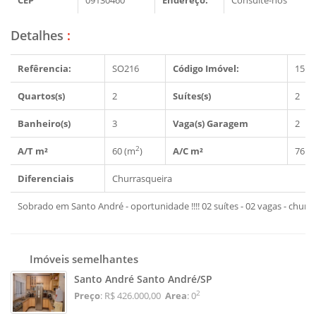
Detalhes
:
Refêrencia:
SO216
Código Imóvel:
1514
Quartos(s)
2
Suítes(s)
2
Banheiro(s)
3
Vaga(s) Garagem
2
2
A/T m²
60 (m
)
A/C m²
76 (
Diferenciais
Churrasqueira
Sobrado em Santo André - oportunidade !!!! 02 suítes - 02 vagas - churr
Imóveis semelhantes
Santo André Santo André/SP
2
Preço
: R$ 426.000,00
Area
: 0