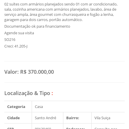
02 suítes com armários planejados sendo 01 com ar condicionado,
sala, cozinha americana com armários planejados, lavabo, área de
serviço ampla, área gourmet com churrasqueira e fogão a lenha,
garagem para dois carros, portão automático.
Documentação ok para financiamento
Agende sua visita
SO216
Creci: 41.205-J
Valor:
R$ 370.000,00
Localização & Tipo
:
Categoria
Casa
Cidade
Santo André
Bairro:
Vila Suiça
CEP
09130460
Endereço:
Consulte-nos