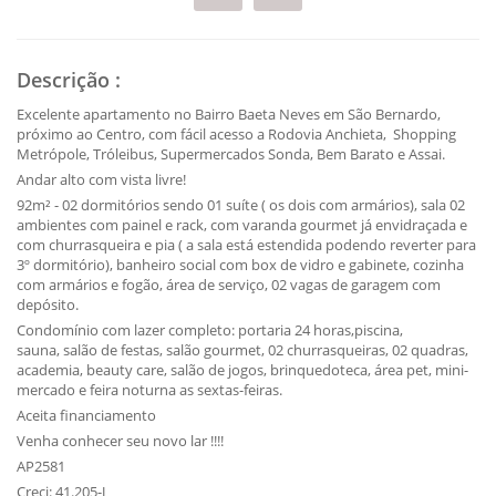
Descrição
:
Excelente apartamento no Bairro Baeta Neves em São Bernardo,
próximo ao Centro, com fácil acesso a Rodovia Anchieta, Shopping
Metrópole, Tróleibus, Supermercados Sonda, Bem Barato e Assai.
Andar alto com vista livre!
92m² - 02 dormitórios sendo 01 suíte ( os dois com armários), sala 02
ambientes com painel e rack, com varanda gourmet já envidraçada e
com churrasqueira e pia ( a sala está estendida podendo reverter para
3º dormitório), banheiro social com box de vidro e gabinete, cozinha
com armários e fogão, área de serviço, 02 vagas de garagem com
depósito.
Condomínio com lazer completo: portaria 24 horas,piscina,
sauna, salão de festas, salão gourmet, 02 churrasqueiras, 02 quadras,
academia, beauty care, salão de jogos, brinquedoteca, área pet, mini-
mercado e feira noturna as sextas-feiras.
Aceita financiamento
Venha conhecer seu novo lar !!!!
AP2581
Creci: 41.205-J