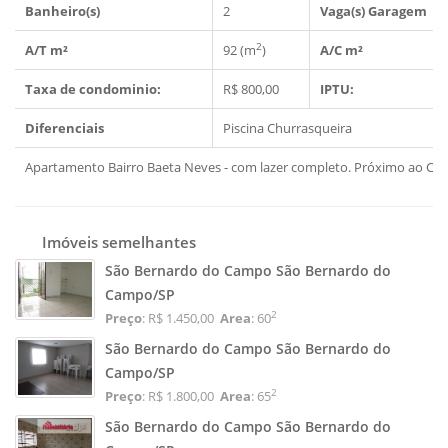
Banheiro(s)
2
Vaga(s) Garagem
2
A/T m²
92 (m
)
A/C m²
Taxa de condominio:
R$ 800,00
IPTU:
Diferenciais
Piscina
Churrasqueira
Apartamento Bairro Baeta Neves - com lazer completo. Próximo ao Ce
Imóveis semelhantes
São Bernardo do Campo São Bernardo do
Campo/SP
2
Preço
: R$ 1.450,00
Area
: 60
São Bernardo do Campo São Bernardo do
Campo/SP
2
Preço
: R$ 1.800,00
Area
: 65
São Bernardo do Campo São Bernardo do