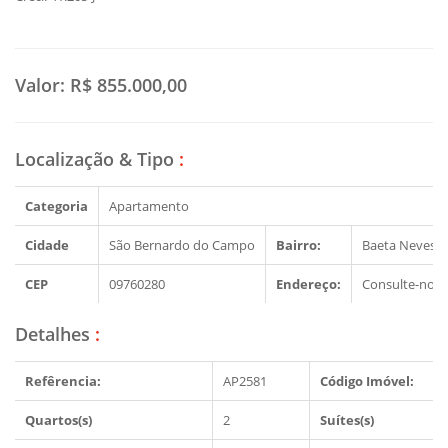
Valor:
R$ 855.000,00
Localização & Tipo
:
Categoria
Apartamento
Cidade
São Bernardo do Campo
Bairro:
Baeta Neves
CEP
09760280
Endereço:
Consulte-nos
Detalhes
:
Refêrencia:
AP2581
Código Imóvel:
Quartos(s)
2
Suítes(s)